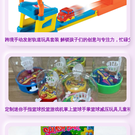
跨境手动发射轨道玩具套装 解锁孩子们的创意与专注力，忙碌父
定制迷你手指篮球投篮游戏机掌上篮球手掌篮球减压玩具儿童礼物