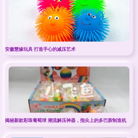
安徽慧缘玩具 打造手心的减压艺术
揭秘新款彩珠葡萄球 潮流解压神器，指尖上的多巴胺制造机