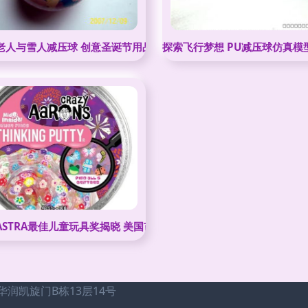
老人与雪人减压球 创意圣诞节用品的采购新潮流
探索飞行梦想 PU减压球仿真模
年ASTRA最佳儿童玩具奖揭晓 美国市场热销减压玩具盘点
润凯旋门B栋13层14号