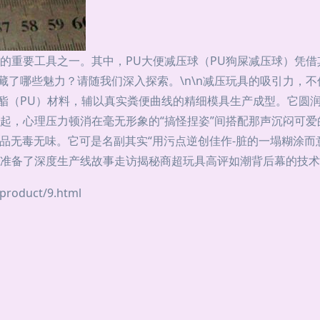
的重要工具之一。其中，PU大便减压球（PU狗屎减压球）凭
藏了哪些魅力？请随我们深入探索。\n\n减压玩具的吸引力，
氨酯（PU）材料，辅以真实粪便曲线的精细模具生产成型。它圆
起，心理压力顿消在毫无形象的“搞怪捏姿”间搭配那声沉闷可爱
品无毒无味。它可是名副其实“用污点逆创佳作-脏的一塌糊涂而
准备了深度生产线故事走访揭秘商超玩具高评如潮背后幕的技术
oduct/9.html